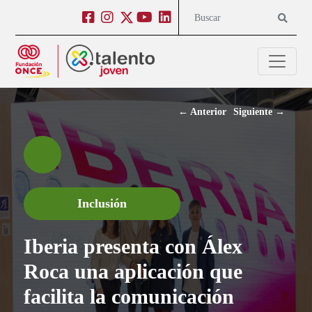
Salto a contenido
Salto a navegación
Facebook
Instagram
Twitter
Youtube
Linkedin
Buscar
←
Anterior
Siguiente
→
Inclusión
Iberia presenta con Álex
Roca una aplicación que
facilita la comunicación