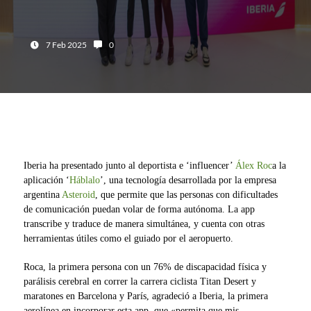
Fecha:
Número de comentarios:
7 Feb 2025
0
Iberia ha presentado junto al deportista e ‘influencer’
Álex Roc
a la
aplicación ‘
Háblalo
’, una tecnología desarrollada por la empresa
argentina
Asteroid
, que permite que las personas con dificultades
de comunicación puedan volar de forma autónoma. La app
transcribe y traduce de manera simultánea, y cuenta con otras
herramientas útiles como el guiado por el aeropuerto.
Roca, la primera persona con un 76% de discapacidad física y
parálisis cerebral en correr la carrera ciclista Titan Desert y
maratones en Barcelona y París, agradeció a Iberia, la primera
aerolínea en incorporar esta app, que «permita que mis