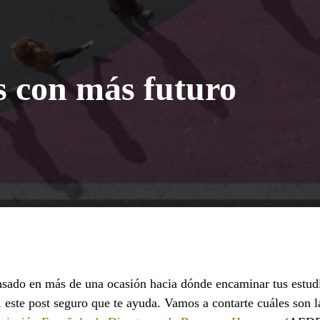
s con más futuro
s:
sado en más de una ocasión hacia dónde encaminar tus estudi
, este post seguro que te ayuda. Vamos a contarte cuáles son l