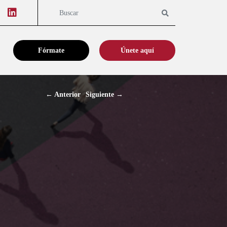
Youtube
Linkedin
Buscar
Fórmate
Únete aquí
←
Anterior
Siguiente
→