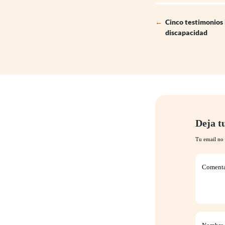
←
Cinco testimonios
discapacidad
Deja t
Tu email no 
Comentar