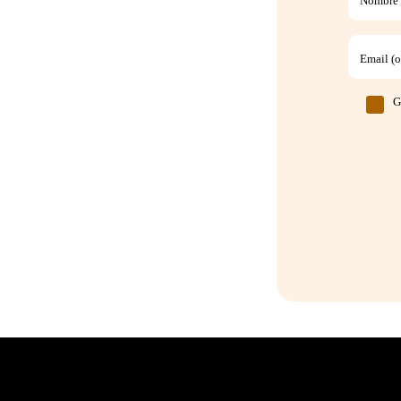
Nombre (
Email (o
G
Pie de página