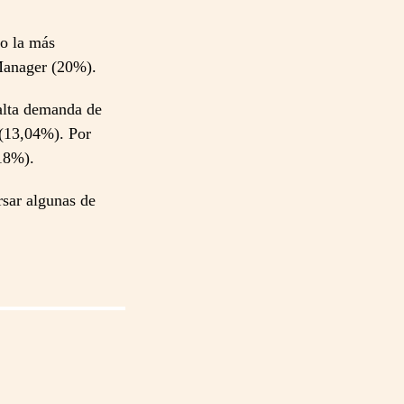
mo la más
 Manager (20%).
 alta demanda de
 (13,04%). Por
,18%).
rsar algunas de