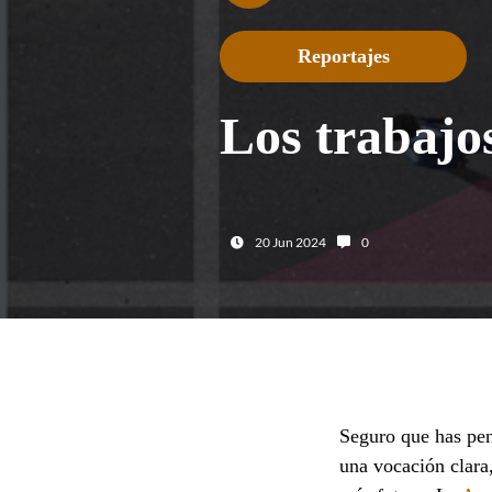
Reportajes
Los trabajo
Fecha:
Número de comentario
20 Jun 2024
0
Seguro que has pen
una vocación clara