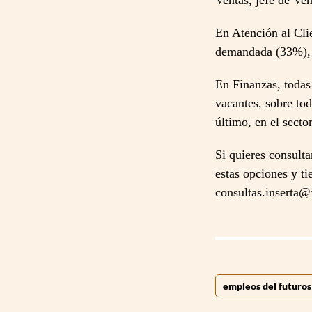
Ventas, jefe de Ve
En Atención al Cli
demandada (33%), y
En Finanzas, todas
vacantes, sobre to
último, en el secto
Si quieres consult
estas opciones y t
consultas.inserta
empleos del futuros