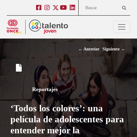
Salto a contenido
Salto a navegación
Facebook
Instagram
Twitter
Youtube
Linkedin
Buscar
←
Anterior
Siguiente
→
Reportajes
‘Todos los colores’: una
película de adolescentes para
entender mejor la