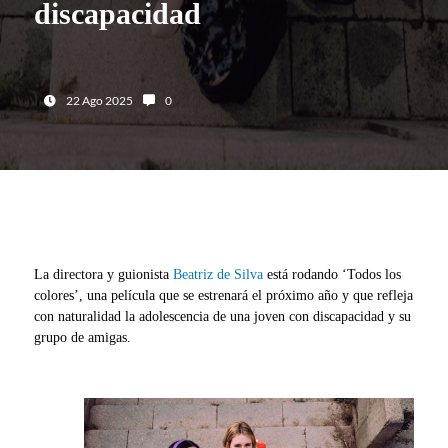
discapacidad
Fecha:
Número de comentarios:
22 Ago 2025
0
La directora y guionista
Beatriz de Silva
está rodando ‘Todos los
colores’, una película que se estrenará el próximo año y que refleja
con naturalidad la adolescencia de una joven con discapacidad y su
grupo de amigas.