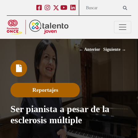
Salto a contenido
Salto a navegación
Facebook
Instagram
Twitter
Youtube
Linkedin
Buscar
←
Anterior
Siguiente
→
Reportajes
Ser pianista a pesar de la
esclerosis múltiple