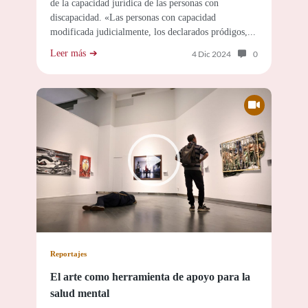
de la capacidad jurídica de las personas con
discapacidad. «Las personas con capacidad
modificada judicialmente, los declarados pródigos,...
Leer más
Número de com
4 Dic 2024
0
Contiene vídeo sobre: 
Reportajes
El arte como herramienta de apoyo para la
salud mental