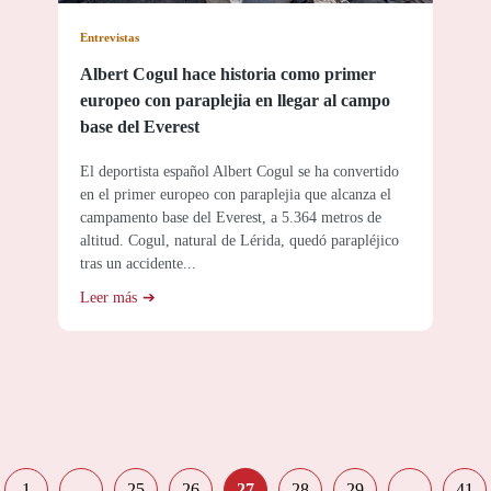
Entrevistas
Albert Cogul hace historia como primer
europeo con paraplejia en llegar al campo
base del Everest
El deportista español Albert Cogul se ha convertido
en el primer europeo con paraplejia que alcanza el
campamento base del Everest, a 5.364 metros de
altitud. Cogul, natural de Lérida, quedó parapléjico
tras un accidente...
Leer más
Paginación
en
1
…
25
26
27
28
29
…
41