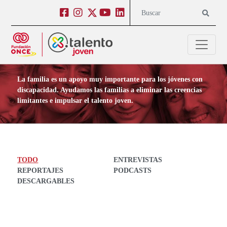
Salto a contenido
Salto a navegación
Facebook
Instagram
Twitter
Youtube
Linkedin
Buscar
Contenido para Familias
La familia es un apoyo muy importante para los jóvenes con
discapacidad. Ayudamos las familias a eliminar las creencias
limitantes e impulsar el talento joven.
TODO
ENTREVISTAS
REPORTAJES
PODCASTS
DESCARGABLES
Todos los post en Contenido para Familias