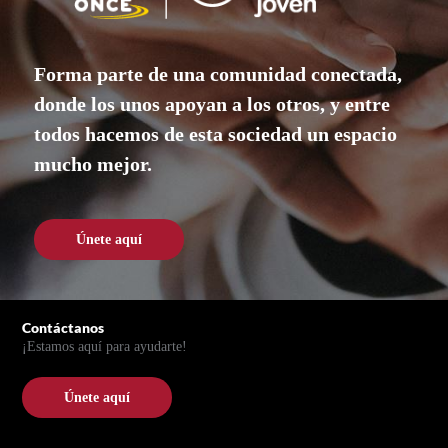
Forma parte de una comunidad conectada,
donde los unos apoyan a los otros, y entre
todos hacemos de esta sociedad un espacio
mucho mejor.
Únete aquí
Únete aquí
Pie de página
Contáctanos
¡Estamos aquí para ayudarte!
Únete aquí