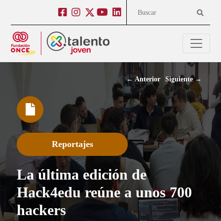
Salto a contenido
Salto a navegación
Facebook
Instagram
Twitter
Youtube
Linkedin
Buscar
←
Anterior
Siguiente
→
Reportajes
La última edición de
Hack4edu reúne a unos 700
hackers