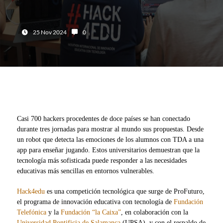
Fecha:
Número de comentarios:
25 Nov 2024
0
Casi 700 hackers procedentes de doce países se han conectado
durante tres jornadas para mostrar al mundo sus propuestas. Desde
un robot que detecta las emociones de los alumnos con TDA a una
app para enseñar jugando. Estos universitarios demuestran que la
tecnología más sofisticada puede responder a las necesidades
educativas más sencillas en entornos vulnerables.
Hack4edu
es una competición tecnológica que surge de ProFuturo,
el programa de innovación educativa con tecnología de
Fundación
Telefónica
y la
Fundación “la Caixa”
, en colaboración con la
Universidad Pontificia de Salamanca
(UPSA), y con el respaldo de