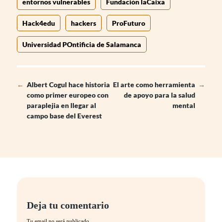
entornos vulnerables
Fundación laCaixa
Hack4edu
hackers
ProFuturo
Universidad POntificia de Salamanca
←
Albert Cogul hace historia
El arte como herramienta
→
como primer europeo con
de apoyo para la salud
paraplejia en llegar al
mental
campo base del Everest
Deja tu comentario
Tu email no será publicado.