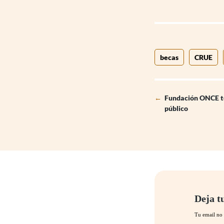
becas
CRUE
←
Fundación ONCE te
público
Deja t
Tu email no 