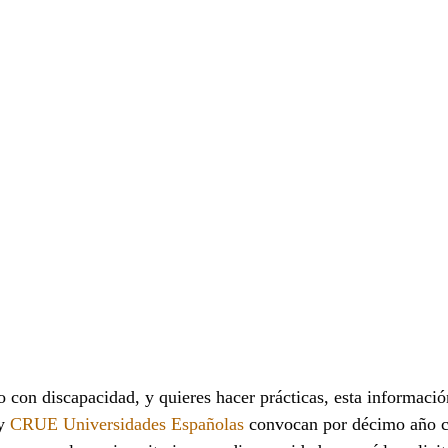
a beca para hacer
s:
io con discapacidad, y quieres hacer prácticas, esta información
y
CRUE Universidades Españolas
convocan por décimo año c