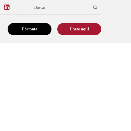
Youtube
Linkedin
Buscar
Fórmate
Únete aquí
←
Anterior
Siguiente
→