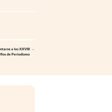
ntarse a los XXVIII
→
flos de Periodismo