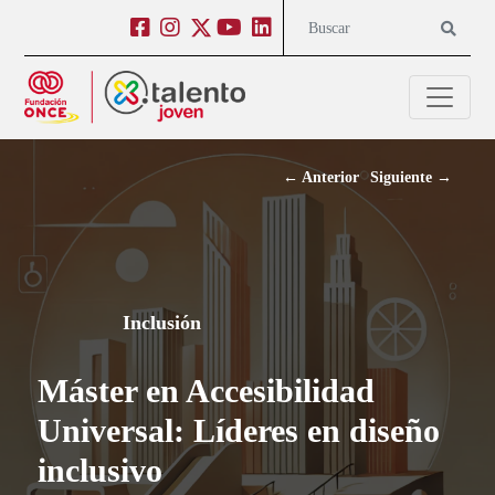
Salto a contenido
Salto a navegación
Facebook
Instagram
Twitter
Youtube
Linkedin
Buscar
←
Anterior
Siguiente
→
Inclusión
Máster en Accesibilidad
Universal: Líderes en diseño
inclusivo