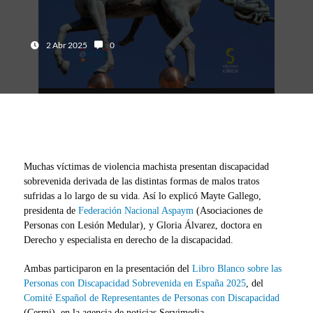
Fecha:
Número de comentarios:
2 Abr 2025
0
Muchas víctimas de violencia machista presentan discapacidad
sobrevenida derivada de las distintas formas de malos tratos
sufridas a lo largo de su vida. Así lo explicó Mayte Gallego,
presidenta de
Federación Nacional Aspaym
(Asociaciones de
Personas con Lesión Medular), y Gloria Álvarez, doctora en
Derecho y especialista en derecho de la discapacidad.
Ambas participaron en la presentación del
Libro Blanco sobre las
Personas con Discapacidad Sobrevenida en España 2025
, del
Comité Español de Representantes de Personas con Discapacidad
(Cermi), en la agencia de noticias Servimedia.