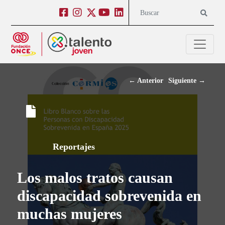
Salto a contenido
Salto a navegación
Facebook
Instagram
Twitter
Youtube
Linkedin
Buscar
←
Anterior
Siguiente
→
Reportajes
Los malos tratos causan
discapacidad sobrevenida en
muchas mujeres