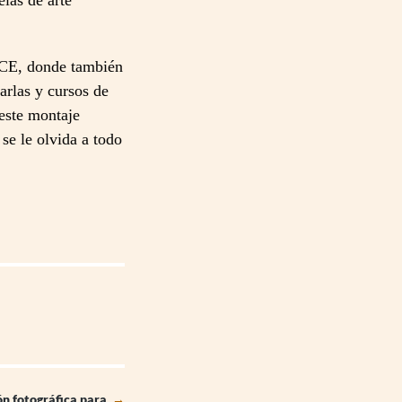
elas de arte
ONCE, donde también
arlas y cursos de
 este montaje
 se le olvida a todo
ón fotográfica para
→