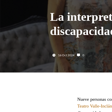
La interpre
discapacida
Fecha:
Número de comentario
16 Oct 2024
0
Nueve personas con
Teatro Valle-Inclá