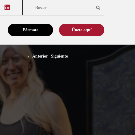
Youtube
Linkedin
Buscar
Fórmate
Únete aquí
←
Anterior
Siguiente
→