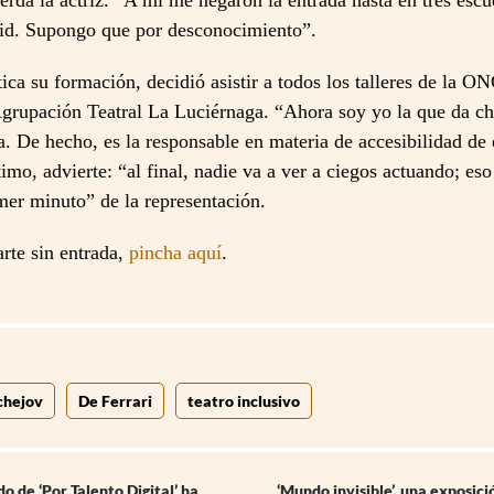
erda la actriz. “A mí me negaron la entrada hasta en tres escu
id. Supongo que por desconocimiento”.
ica su formación, decidió asistir a todos los talleres de la 
Agrupación Teatral La Luciérnaga. “Ahora soy yo la que da ch
a. De hecho, es la responsable en materia de accesibilidad de
timo, advierte: “al final, nadie va a ver a ciegos actuando; eso
mer minuto” de la representación.
rte sin entrada,
pincha aquí
.
chejov
De Ferrari
teatro inclusivo
o de ‘Por Talento Digital’ ha
‘Mundo invisible’, una exposici