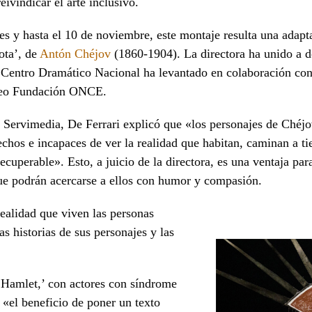
eivindicar el arte inclusivo.
es y hasta el 10 de noviembre, este montaje resulta una adap
ota’, de
Antón Chéjov
(1860-1904). La directora ha unido a d
 Centro Dramático Nacional ha levantado en colaboración con
eo Fundación ONCE.
a Servimedia, De Ferrari explicó que «los personajes de Chéj
echos e incapaces de ver la realidad que habitan, caminan a t
recuperable». Esto, a juicio de la directora, es una ventaja par
ue podrán acercarse a ellos con humor y compasión.
realidad que viven las personas
as historias de sus personajes y las
 ‘Hamlet,’ con actores con síndrome
«el beneficio de poner un texto