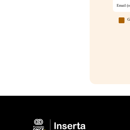
Email (o
G
Pie de página