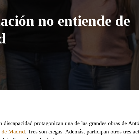
tación no entiende de
d
s:
 discapacidad protagonizan una de las grandes obras de Ant
n de Madrid
. Tres son ciegas. Además, participan otros tres ac