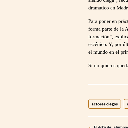
siendo ciega”, recu
dramático en Madr
Para poner en práct
forma parte de la 
formación”, explic
escénico. Y, por úl
el mundo en el pri
Si no quieres queda
actores ciegos
←
El 40% del alumnad