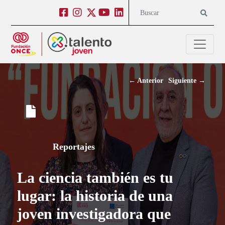
Salto a contenido
Salto a navegación
Facebook
Instagram
Twitter
Youtube
Linkedin
Buscar
←
Anterior
Siguiente
→
Reportajes
La ciencia también es tu
lugar: la historia de una
joven investigadora que