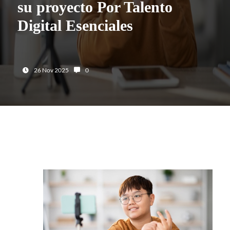
su proyecto Por Talento
Digital Esenciales
Fecha:
Número de comentarios:
26 Nov 2025
0