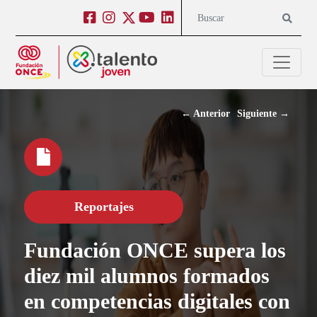
Salto a contenido
Salto a navegación
Facebook
Instagram
Twitter
Youtube
Linkedin
Buscar
←
Anterior
Siguiente
→
Reportajes
Fundación ONCE supera los
diez mil alumnos formados
en competencias digitales con