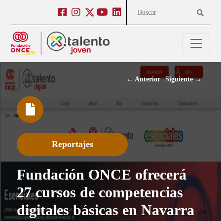
Salto a contenido
Salto a navegación
Facebook
Instagram
Twitter
Youtube
Linkedin
Buscar
←
Anterior
Siguiente
→
Reportajes
Fundación ONCE ofrecerá
27 cursos de competencias
digitales básicas en Navarra