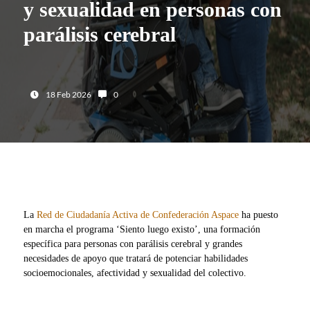
y sexualidad en personas con
parálisis cerebral
Fecha:
Número de comentarios:
18 Feb 2026
0
La
Red de Ciudadanía Activa de Confederación Aspace
ha puesto
en marcha el programa ‘Siento luego existo’, una formación
específica para personas con parálisis cerebral y grandes
necesidades de apoyo que tratará de potenciar habilidades
socioemocionales, afectividad y sexualidad del colectivo.