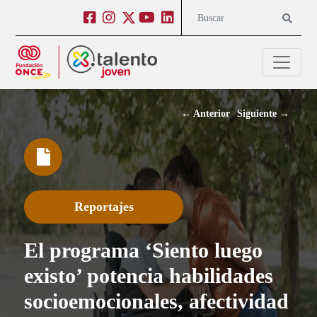
Salto a contenido
Salto a navegación
Facebook
Instagram
Twitter
Youtube
Linkedin
Buscar
←
Anterior
Siguiente
→
Reportajes
El programa ‘Siento luego
existo’ potencia habilidades
socioemocionales, afectividad