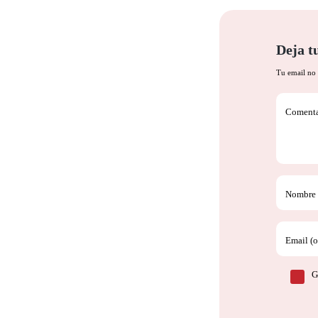
Deja t
Tu email no 
Comentar
Nombre (
Email (o
G