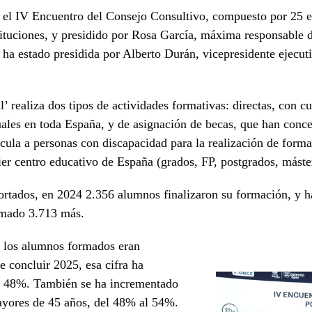
 el IV Encuentro del Consejo Consultivo, compuesto por 25 e
nstituciones, y presidido por Rosa García, máxima responsable
n ha estado presidida por Alberto Durán, vicepresidente ejecu
l’ realiza dos tipos de actividades formativas: directas, con 
tuales en toda España, y de asignación de becas, que han conc
ícula a personas con discapacidad para la realización de forma
ier centro educativo de España (grados, FP, postgrados, máster
ortados, en 2024 2.356 alumnos finalizaron su formación, y h
rmado 3.713 más.
 los alumnos formados eran
de concluir 2025, esa cifra ha
l 48%. También se ha incrementado
ayores de 45 años, del 48% al 54%.