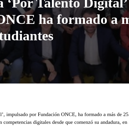
 ‘Por Talento Digital’
ONCE ha formado a 
tudiantes
s:
al’, impulsado por Fundación ONCE, ha formado a más de 25.
n competencias digitales desde que comenzó su andadura, en