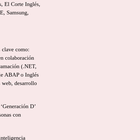
 El Corte Inglés,
CE, Samsung,
s clave como:
 en colaboración
ramación (.NET,
aje ABAP o Inglés
s web, desarrollo
a ‘Generación D’
rsonas con
nteligencia