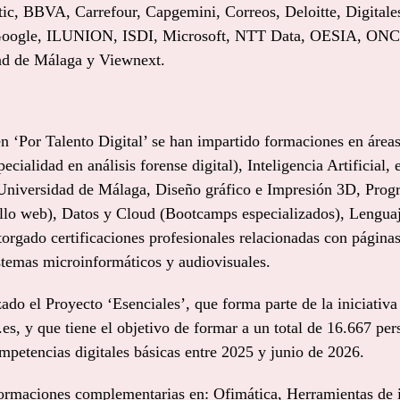
 BBVA, Carrefour, Capgemini, Correos, Deloitte, Digitales,
, Google, ILUNION, ISDI, Microsoft, NTT Data, OESIA, ON
ad de Málaga y Viewnext.
en ‘Por Talento Digital’ se han impartido formaciones en área
ecialidad en análisis forense digital), Inteligencia Artificial,
Universidad de Málaga, Diseño gráfico e Impresión 3D, Prog
ollo web), Datos y Cloud (Bootcamps especializados), Lengu
torgado certificaciones profesionales relacionadas con página
istemas microinformáticos y audiovisuales.
ado el Proyecto ‘Esenciales’, que forma parte de la iniciativ
es, y que tiene el objetivo de formar a un total de 16.667 pe
mpetencias digitales básicas entre 2025 y junio de 2026.
ormaciones complementarias en: Ofimática, Herramientas de i