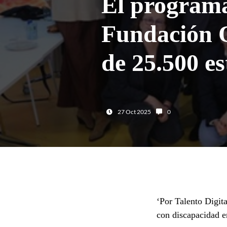
El programa
Fundación 
de 25.500 es
Fecha:
Número de comentario
27 Oct 2025
0
‘Por Talento Digit
con discapacidad e