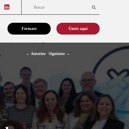
Youtube
Linkedin
Buscar
Fórmate
Únete aquí
←
Anterior
Siguiente
→