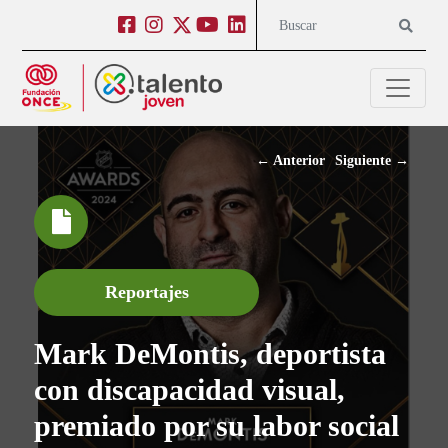
Salto a contenido
Salto a navegación
Facebook
Instagram
Twitter
Youtube
Linkedin
Buscar
←
Anterior
Siguiente
→
Reportajes
Mark DeMontis, deportista
con discapacidad visual,
premiado por su labor social