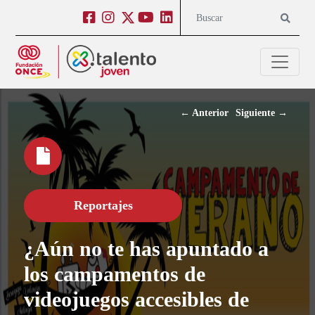
Salto a contenido
Salto a navegación
Facebook
Instagram
Twitter
Youtube
Linkedin
Buscar
←
Anterior
Siguiente
→
Reportajes
¿Aún no te has apuntado a
los campamentos de
videojuegos accesibles de