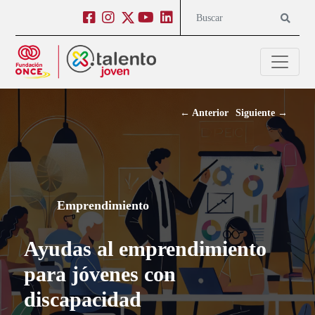
Salto a contenido
Salto a navegación
Facebook
Instagram
Twitter
Youtube
Linkedin
Buscar
←
Anterior
Siguiente
→
Emprendimiento
Ayudas al emprendimiento
para jóvenes con
discapacidad