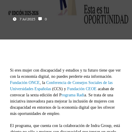
Fecha:
Número de comentarios:
7 Jul 2025
0
Si eres mujer con discapacidad y estudios y tu futuro tiene que ver
con la economía digital, no puedes perderte esta información.
Fundación ONCE
, la
Conferencia de Consejos Sociales de las
Universidades Españolas
(CCS) y
Fundación CEOE
acaban de
convocar la sexta edición del P
rograma Radi
a. Se trata de una
iniciativa innovadora para mejorar la inclusión de mujeres con
discapacidad en entornos de la economía digital que les ofrecer
más oportunidades de empleo.
El programa, que cuenta con la colaboración de Indra Group, está
abierto no sólo a mujeres con discapacidad que tengan un grado