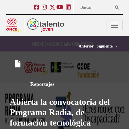
Salto a contenido
Salto a navegación
Facebook
Instagram
Twitter
Youtube
Linkedin
Buscar
←
Anterior
Siguiente
→
Reportajes
Abierta la convocatoria del
Programa Radia, de
formación tecnológica