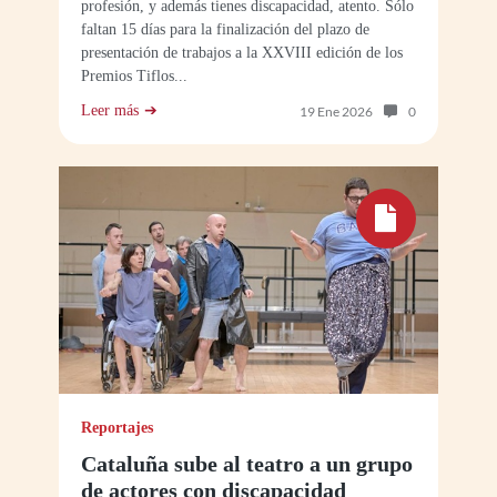
profesión, y además tienes discapacidad, atento. Sólo
faltan 15 días para la finalización del plazo de
presentación de trabajos a la XXVIII edición de los
Premios Tiflos...
Leer más
Número de com
19 Ene 2026
0
Reportajes
Cataluña sube al teatro a un grupo
de actores con discapacidad