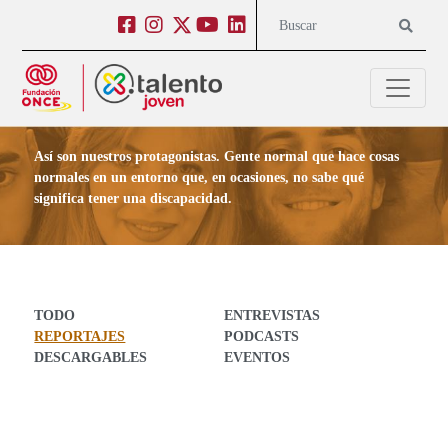
Salto a contenido
Salto a navegación
Facebook
Instagram
Twitter
Youtube
Linkedin
Buscar
Contenido para Jóvenes
Así son nuestros protagonistas. Gente normal que hace cosas
normales en un entorno que, en ocasiones, no sabe qué
significa tener una discapacidad.
TODO
ENTREVISTAS
REPORTAJES
PODCASTS
DESCARGABLES
EVENTOS
Posts de Reportajes en Contenido para Jóvenes