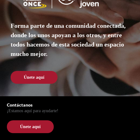
Forma parte de una comunidad conectada,
donde los unos apoyan a los otros, y entre
todos hacemos de esta sociedad un espacio
mucho mejor.
Únete aquí
Únete aquí
Pie de página
Contáctanos
¡Estamos aquí para ayudarte!
Únete aquí