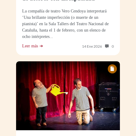
La compañía de teatro Vero Cendoya interpretará
‘Una brillante imperfección (o muerte de un
pianista)’ en la Sala Tallers del Teatro Nacional de
Cataluña, hasta el 1 de febrero, con un elenco de
ocho intérpretes...
Leer más
Número de com
14 Ene 2026
0