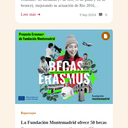
bronce), mejorando su actuación de Río 2016,...
Leer más
Número de com
9 Sep 2024
0
Reportajes
La Fundación Montemadrid ofrece 50 becas