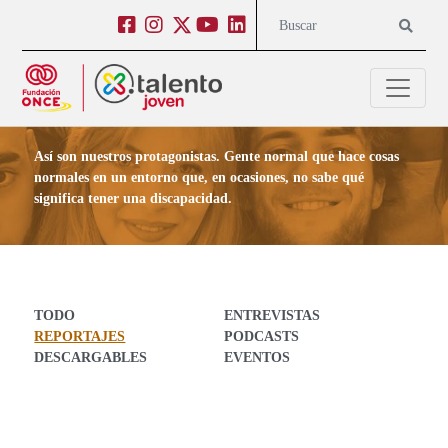
Salto a contenido
Salto a navegación
Facebook
Instagram
Twitter
Youtube
Linkedin
Buscar
Contenido para Jóvenes
Así son nuestros protagonistas. Gente normal que hace cosas
normales en un entorno que, en ocasiones, no sabe qué
significa tener una discapacidad.
TODO
ENTREVISTAS
REPORTAJES
PODCASTS
DESCARGABLES
EVENTOS
Posts de Reportajes en Contenido para Jóvenes