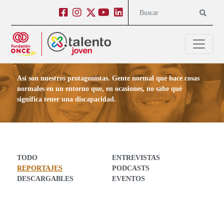
Salto a contenido
Salto a navegación
Facebook
Instagram
Twitter
Youtube
Linkedin
Buscar
Contenido para Jóvenes
Así son nuestros protagonistas. Gente normal que hace cosas
normales en un entorno que, en ocasiones, no sabe qué
significa tener una discapacidad.
TODO
ENTREVISTAS
REPORTAJES
PODCASTS
DESCARGABLES
EVENTOS
Posts de Reportajes en Contenido para Jóvenes