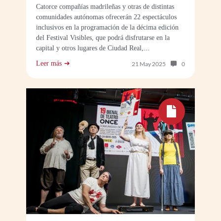
Catorce compañías madrileñas y otras de distintas
comunidades autónomas ofrecerán 22 espectáculos
inclusivos en la programación de la décima edición
del Festival Visibles, que podrá disfrutarse en la
capital y otros lugares de Ciudad Real,...
Leer más
Número de com
21 May 2025
0