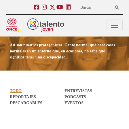
Salto a contenido
Salto a navegación
Facebook
Instagram
Twitter
Youtube
Linkedin
Buscar
Contenido para Jóvenes
Así son nuestros protagonistas. Gente normal que hace cosas
normales en un entorno que, en ocasiones, no sabe qué
significa tener una discapacidad.
TODO
ENTREVISTAS
REPORTAJES
PODCASTS
DESCARGABLES
EVENTOS
Todos los post en Contenido para Jóvenes