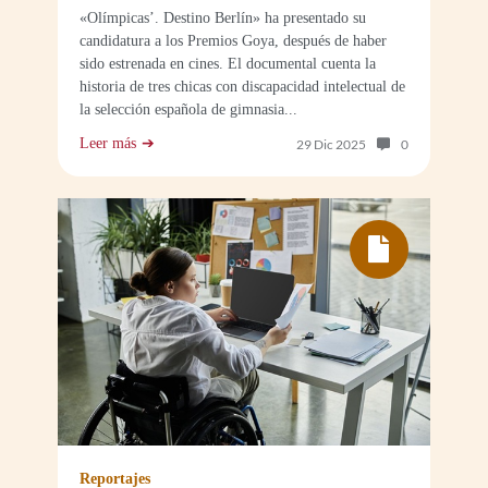
«Olímpicas’. Destino Berlín» ha presentado su
candidatura a los Premios Goya, después de haber
sido estrenada en cines. El documental cuenta la
historia de tres chicas con discapacidad intelectual de
la selección española de gimnasia...
Leer más
Número de com
29 Dic 2025
0
Reportajes