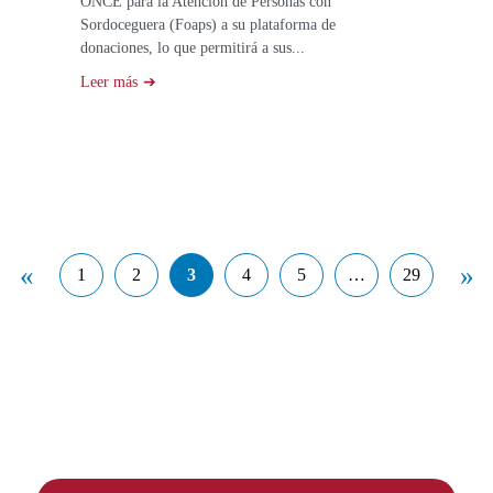
ONCE para la Atención de Personas con
Sordoceguera (Foaps) a su plataforma de
donaciones, lo que permitirá a sus...
Leer más
Paginación
«
»
en
1
2
3
4
5
…
29
- Ir página
- Ir página
- Ir página
- Ir página
- Ir página
- Ir página
Página anterior
Pá