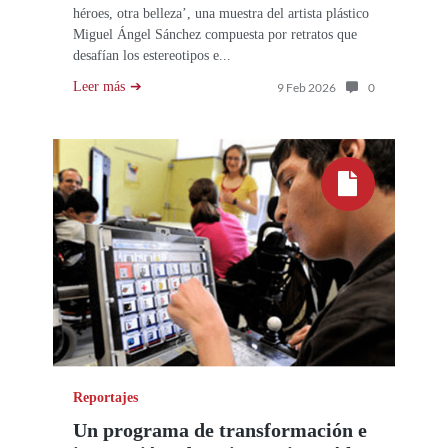
héroes, otra belleza’, una muestra del artista plástico
Miguel Ángel Sánchez compuesta por retratos que
desafían los estereotipos e...
Leer más
Número de com
9 Feb 2026
0
Reportajes
Un programa de transformación e