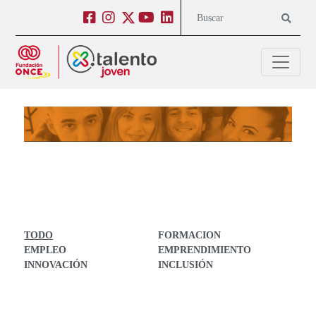
Salto a contenido
Salto a navegación
Facebook
Instagram
Twitter
Youtube
Linkedin
Buscar
El mapa de oportunidades para jóvenes imparables
TODO
FORMACION
EMPLEO
EMPRENDIMIENTO
INNOVACIÓN
INCLUSIÓN